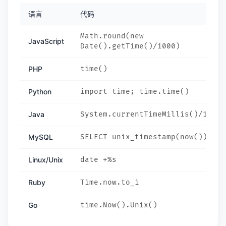
语言
代码
Math.round(new
JavaScript
Date().getTime()/1000)
PHP
time()
Python
import time; time.time()
Java
System.currentTimeMillis()/1000
MySQL
SELECT unix_timestamp(now())
Linux/Unix
date +%s
Ruby
Time.now.to_i
Go
time.Now().Unix()